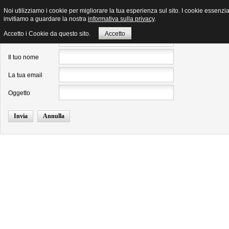
Noi utilizziamo i cookie per migliorare la tua esperienza sul sito. I cookie essenzial
invitiamo a guardare la nostra
informativa sulla privacy
.
Invia ad un amico.
Accetto i Cookie da questo sito.
Accetto
Email a
Il tuo nome
La tua email
Oggetto
Invia
Annulla