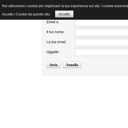
Noi utilizziamo i cookie per migliorare la tua esperienza sul sito. I cookie essenzia
Invia ad un amico.
Accetto i Cookie da questo sito.
Accetto
Email a
Il tuo nome
La tua email
Oggetto
Invia
Annulla