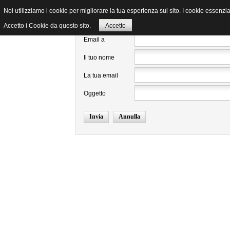
Noi utilizziamo i cookie per migliorare la tua esperienza sul sito. I cookie essenzia
Invia ad un amico.
Accetto i Cookie da questo sito.
Accetto
Email a
Il tuo nome
La tua email
Oggetto
Invia
Annulla