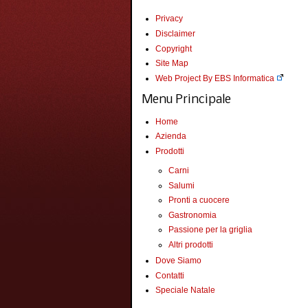
Privacy
Disclaimer
Copyright
Site Map
Web Project By EBS Informatica
Menu Principale
Home
Azienda
Prodotti
Carni
Salumi
Pronti a cuocere
Gastronomia
Passione per la griglia
Altri prodotti
Dove Siamo
Contatti
Speciale Natale